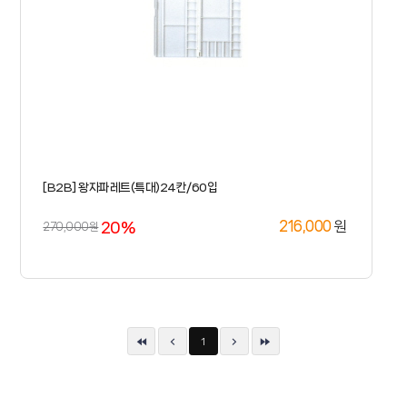
[B2B] 왕자파레트(특대)24칸/60입
20%
원
216,000
270,000원
1