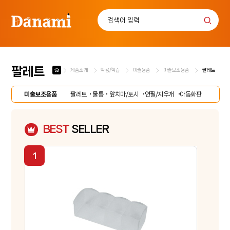
팔레트
제품소개
학용/학습
미술용품
미술보조용품
팔레트
로그인
회원가입
마이페이지
배송조회
미술보조용품
팔레트
물통
앞치마/토시
연필/지우개
아동화판
BEST
SELLER
사
무
용
화
품
방
/
D
디
.
자
I
인
학
.
용
Y
/
학
습