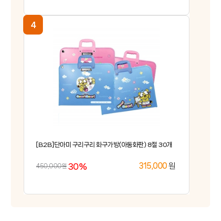
[B2B]단아미 구리구리 화구가방(아동화판) 8절 30개
30%
원
315,000
450,000원