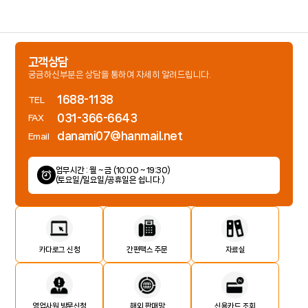
고객상담
궁금하신부분은 상담을 통하여 자세히 알려드립니다.
1688-1138
TEL
031-366-6643
FAX
danami07@hanmail.net
Email
업무시간 : 월 ~ 금 (10:00 ~ 19:30)
(토요일/일요일/공휴일은 쉽니다.)
카다로그 신청
간편팩스 주문
자료실
영업사원 방문신청
해외 판매망
신용카드 조회