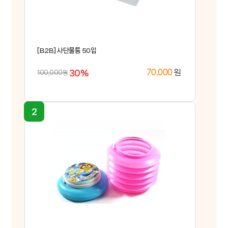
고
객
센
M
터
Y
[B2B] 사단물통 50입
P
회
A
사
G
30%
원
70,000
100,000원
소
E
B
개
2
B
브
랜
드
간
샵
편
주
이
문
벤
트
이
용
안
내