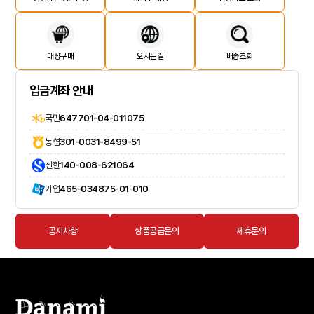
대량구매
오시는길
배송조회
입금계좌 안내
국민
647701-04-011075
농협
301-0031-8499-51
신한
140-008-621064
기업
465-034875-01-010
공지사항
상품공급문의
제휴문의