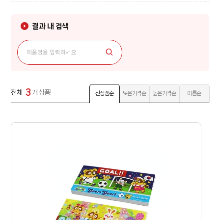
결과 내 검색
3
전체
개 상품!
신상품순
낮은가격순
높은가격순
이름순