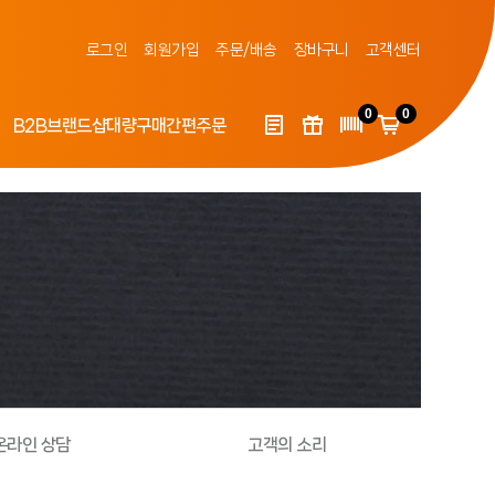
로그인
회원가입
주문/배송
장바구니
고객센터
0
0
B2B
브랜드샵
대량구매
간편주문
1 온라인 상담
고객의 소리