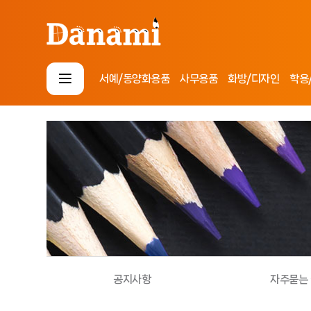
서예/동양화용품
사무용품
화방/디자인
학용
로그인
회원가입
마이페이지
배송조회
사
무
용
화
품
방
/
D
디
.
자
I
학
공지사항
자주묻는
인
.
용
Y
/