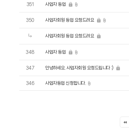
과
사업자 등업
351
답
변
사업자회원 등업 요청드려요
350
1
:
사업자회원 등업 요청드려요
1
온
라
사업자 등업
348
인
상
안녕하세요. 사업자회원 요청드립니다 :)
347
담
346
사업자등업 신청합니다.
고
객
의
소
리
상