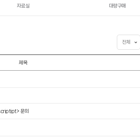
자료실
대량구매
제목
rscriptipt> 문의