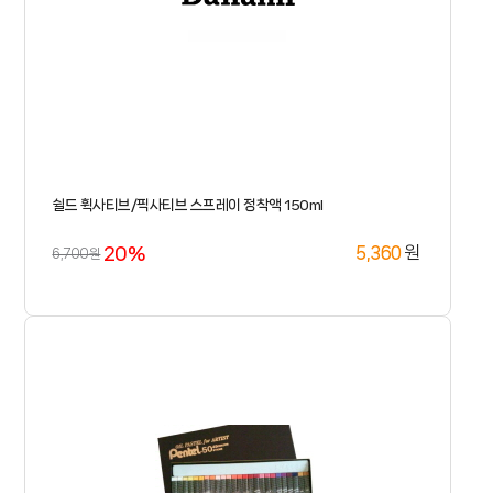
쉴드 휙사티브/픽사티브 스프레이 정착액 150ml
20%
원
5,360
6,700원