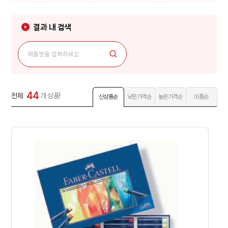
결과 내 검색
44
전체
개 상품!
신상품순
낮은가격순
높은가격순
이름순