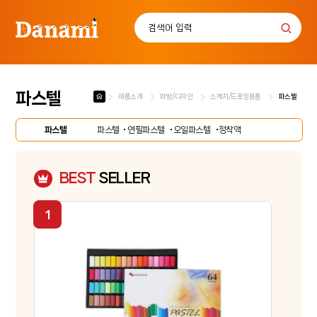
파스텔
제품소개
화방/디자인
스케치/드로잉용품
파스텔
로그인
회원가입
마이페이지
배송조회
파스텔
파스텔
연필파스텔
오일파스텔
정착액
BEST
SELLER
사
무
용
화
품
방
/
D
디
.
자
I
인
학
.
용
Y
/
학
습