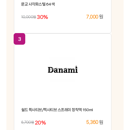
문교 사각파스텔 64색
30%
원
7,000
10,000원
쉴드 휙사티브/픽사티브 스프레이 정착액 150ml
20%
원
5,360
6,700원