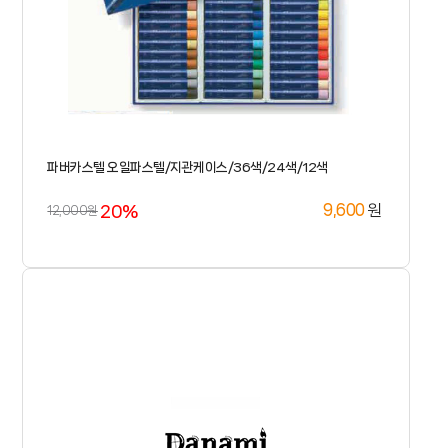
파버카스텔 오일파스텔/지관케이스/36색/24색/12색
20%
원
9,600
12,000원