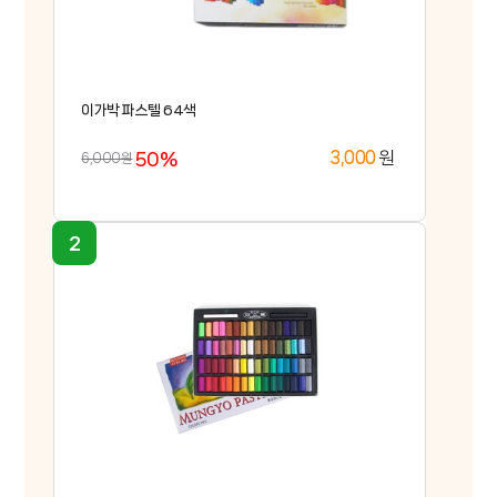
고
객
센
M
터
Y
이가박 파스텔 64색
P
회
A
사
G
50%
원
3,000
6,000원
소
E
B
개
2
B
브
랜
드
간
샵
편
주
이
문
벤
트
이
용
안
내