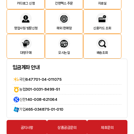
카다로그 신청
간편팩스 주문
자료실
영업사원 방문신청
해외 판매망
신용카드 조회
대량구매
오시는길
배송조회
입금계좌 안내
국민
647701-04-011075
농협
301-0031-8499-51
신한
140-008-621064
기업
465-034875-01-010
공지사항
상품공급문의
제휴문의